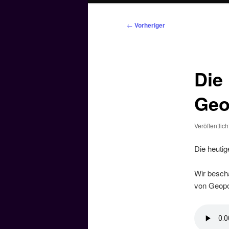
Beitragsnavigation
←
Vorheriger
Die
Geo
Veröffentlic
Die heutig
Wir beschä
von Geopol