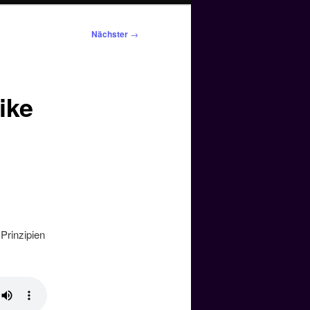
Nächster
→
ike
 Prinzipien