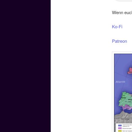
Wenn euch 
Ko-Fi
Patreon