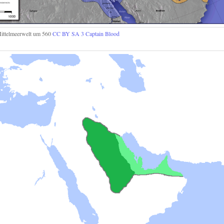
ittelmeerwelt um 560
CC BY SA 3
Captain Blood