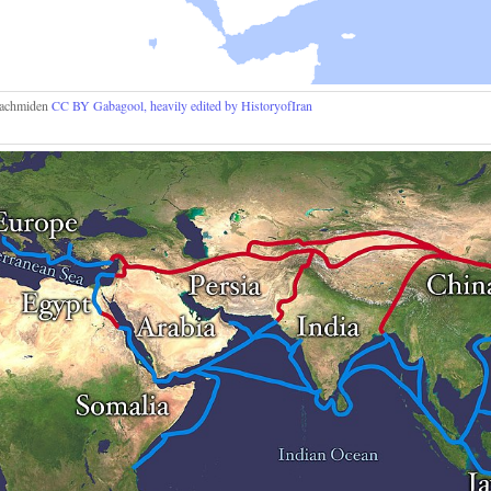
Lachmiden
CC BY
Gabagool, heavily edited by HistoryofIran