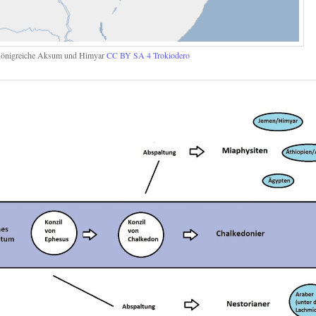
önigreiche Aksum und Himyar
CC BY SA 4
Trokiodero