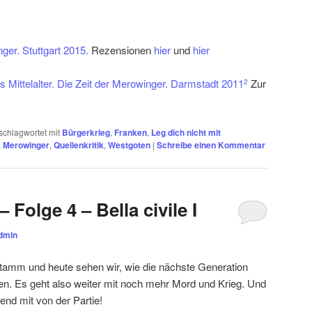
ger. Stuttgart 2015.
Rezensionen
hier
und
hier
 Mittelalter. Die Zeit der Merowinger. Darmstadt 2011
Zur
2
schlagwortet mit
Bürgerkrieg
,
Franken
,
Leg dich nicht mit
,
Merowinger
,
Quellenkritik
,
Westgoten
|
Schreibe einen Kommentar
 Folge 4 – Bella civile I
dmin
 Stamm und heute sehen wir, wie die nächste Generation
hen. Es geht also weiter mit noch mehr Mord und Krieg. Und
end mit von der Partie!