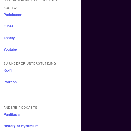
UNSEREN PODCAST FINDET IHR
AUCH AUF:
Podchaser
itunes
spotify
Youtube
ZU UNSERER UNTERSTÜTZUNG
Ko-Fi
Patreon
ANDERE PODCASTS
Pontifacts
History of Byzantium