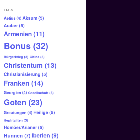
TAGS
Aksum
(5)
Aetius
(4)
Araber
(5)
Armenien
(11)
Bonus
(32)
Bürgerkrieg
(3)
China
(3)
Christentum
(13)
Christianisierung
(5)
Franken
(14)
Georgien
(4)
Gesellschaft
(3)
Goten
(23)
Heilige
(5)
Greutungen
(4)
Hephtaliten
(3)
Homöer/Arianer
(5)
Iberien
(9)
Hunnen
(7)