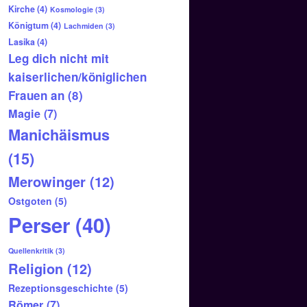
Kirche
(4)
Kosmologie
(3)
Königtum
(4)
Lachmiden
(3)
Lasika
(4)
Leg dich nicht mit
kaiserlichen/königlichen
Frauen an
(8)
Magie
(7)
Manichäismus
(15)
Merowinger
(12)
Ostgoten
(5)
Perser
(40)
Quellenkritik
(3)
Religion
(12)
Rezeptionsgeschichte
(5)
Römer
(7)