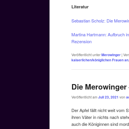
Literatur
Sebastian Scholz: Die Merowin
Martina Hartmann: Aufbruch ins
Rezension
Veröffentlicht unter
Merowinger
|
Ver
kaiserlichen/königlichen Frauen an
Die Merowinger –
Veröffentlicht am
Juli 23, 2021
von
a
Der Apfel fällt nicht weit vom
ihren Väter in nichts nach ste
auch die Königinnen sind mord