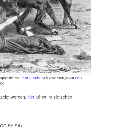
Kupferstich von
Paul Girardet
nach einer Vorlage von
Félix
CC0
gezeigt werden,
hie
r
könnt ihr sie sehen
CC BY SA)