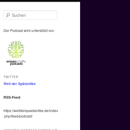
S
u
c
h
Der Podcast wird unterstützt von
e
n
TWITTER
Welt der Spätantike
RSS-Feed
:
https://weltderspaetantike.de/index
.php/feed/podcast/