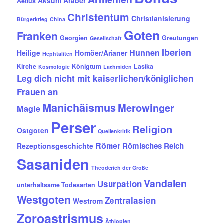
Aksum
Araber
Aetius
Christentum
Christianisierung
Bürgerkrieg
China
Goten
Franken
Georgien
Greutungen
Gesellschaft
Iberien
Hunnen
Heilige
Homöer/Arianer
Hephtaliten
Kirche
Königtum
Lasika
Kosmologie
Lachmiden
Leg dich nicht mit kaiserlichen/königlichen
Frauen an
Manichäismus
Merowinger
Magie
Perser
Religion
Ostgoten
Quellenkritik
Römer
Römisches Reich
Rezeptionsgeschichte
Sasaniden
Theoderich der Große
Vandalen
Usurpation
unterhaltsame Todesarten
Westgoten
Zentralasien
Westrom
Zoroastrismus
Äthiopien