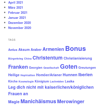
April 2021
März 2021
Februar 2021
Januar 2021
Dezember 2020
November 2020
TAGS
Bonus
Armenien
Aksum
Araber
Aetius
Christentum
Christianisierung
Bürgerkrieg
China
Goten
Franken
Georgien
Greutungen
Gesellschaft
Iberien
Hunnen
Heilige
Homöer/Arianer
Hephtaliten
Kirche
Königtum
Lasika
Kosmologie
Lachmiden
Leg dich nicht mit kaiserlichen/königlichen
Frauen an
Manichäismus
Merowinger
Magie