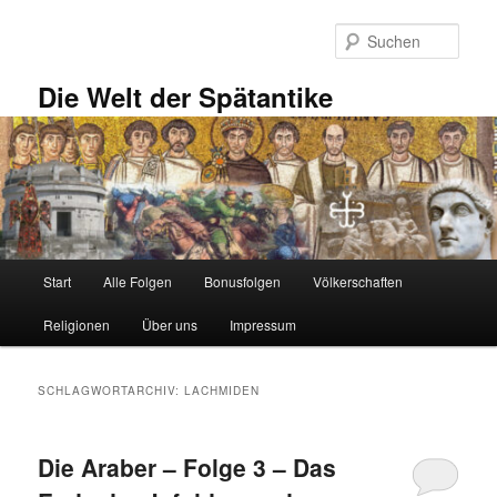
Zum
Zum
primären
sekundären
Such
Inhalt
Inhalt
springen
springen
Die Welt der Spätantike
Hauptmenü
Start
Alle Folgen
Bonusfolgen
Völkerschaften
Religionen
Über uns
Impressum
SCHLAGWORTARCHIV:
LACHMIDEN
Die Araber – Folge 3 – Das