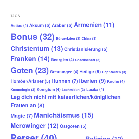
TAGS
Armenien
(11)
Aksum
(5)
Araber
(5)
Aetius
(4)
Bonus
(32)
Bürgerkrieg
(3)
China
(3)
Christentum
(13)
Christianisierung
(5)
Franken
(14)
Georgien
(4)
Gesellschaft
(3)
Goten
(23)
Heilige
(5)
Greutungen
(4)
Hephtaliten
(3)
Iberien
(9)
Hunnen
(7)
Homöer/Arianer
(5)
Kirche
(4)
Königtum
(4)
Lasika
(4)
Kosmologie
(3)
Lachmiden
(3)
Leg dich nicht mit kaiserlichen/königlichen
Frauen an
(8)
Manichäismus
(15)
Magie
(7)
Merowinger
(12)
Ostgoten
(5)
Perser
(40)
Religion
(12)