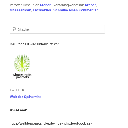
Veröffentlicht unter
Araber
|
Verschlagwortet mit
Araber
,
Ghassaniden
,
Lachmiden
|
Schreibe einen Kommentar
S
u
c
h
Der Podcast wird unterstützt von
e
n
TWITTER
Welt der Spätantike
RSS-Feed
:
https://weltderspaetantike.de/index.php/feed/podcast/