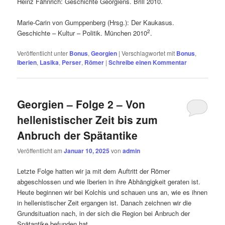
Heinz Fähnrich: Geschichte Georgiens. Brill 2010.
Marie-Carin von Gumppenberg (Hrsg.): Der Kaukasus.
2
Geschichte – Kultur – Politik. München 2010
.
Veröffentlicht unter
Bonus
,
Georgien
|
Verschlagwortet mit
Bonus
,
Iberien
,
Lasika
,
Perser
,
Römer
|
Schreibe einen Kommentar
Georgien – Folge 2 – Von
hellenistischer Zeit bis zum
Anbruch der Spätantike
Veröffentlicht am
Januar 10, 2025
von
admin
Letzte Folge hatten wir ja mit dem Auftritt der Römer
abgeschlossen und wie Iberien in ihre Abhängigkeit geraten ist.
Heute beginnen wir bei Kolchis und schauen uns an, wie es ihnen
in hellenistischer Zeit ergangen ist. Danach zeichnen wir die
Grundsituation nach, in der sich die Region bei Anbruch der
Spätantike befunden hat.