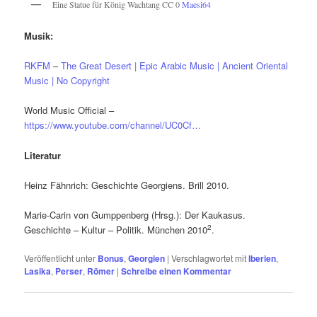
Eine Statue für König Wachtang CC 0
Maesi64
Musik:
RKFM
–
The Great Desert | Epic Arabic Music | Ancient Oriental
Music | No Copyright
World Music Official –
https://www.youtube.com/channel/UC0Cf…
Literatur
Heinz Fähnrich: Geschichte Georgiens. Brill 2010.
Marie-Carin von Gumppenberg (Hrsg.): Der Kaukasus.
2
Geschichte – Kultur – Politik. München 2010
.
Veröffentlicht unter
Bonus
,
Georgien
|
Verschlagwortet mit
Iberien
,
Lasika
,
Perser
,
Römer
|
Schreibe einen Kommentar