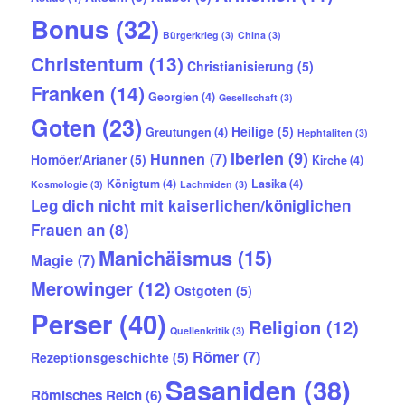
Bonus
(32)
Bürgerkrieg
(3)
China
(3)
Christentum
(13)
Christianisierung
(5)
Franken
(14)
Georgien
(4)
Gesellschaft
(3)
Goten
(23)
Heilige
(5)
Greutungen
(4)
Hephtaliten
(3)
Iberien
(9)
Hunnen
(7)
Homöer/Arianer
(5)
Kirche
(4)
Königtum
(4)
Lasika
(4)
Kosmologie
(3)
Lachmiden
(3)
Leg dich nicht mit kaiserlichen/königlichen
Frauen an
(8)
Manichäismus
(15)
Magie
(7)
Merowinger
(12)
Ostgoten
(5)
Perser
(40)
Religion
(12)
Quellenkritik
(3)
Römer
(7)
Rezeptionsgeschichte
(5)
Sasaniden
(38)
Römisches Reich
(6)