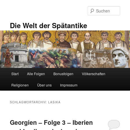
Zum
Zum
primären
sekundären
Such
Inhalt
Inhalt
springen
springen
Die Welt der Spätantike
Hauptmenü
Start
Alle Folgen
Bonusfolgen
Völkerschaften
Religionen
Über uns
Impressum
SCHLAGWORTARCHIV:
LASIKA
Georgien – Folge 3 – Iberien