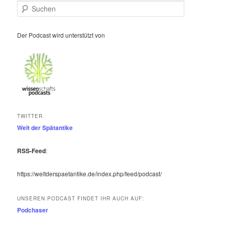
S
u
c
h
Der Podcast wird unterstützt von
e
n
TWITTER
Welt der Spätantike
RSS-Feed
:
https://weltderspaetantike.de/index.php/feed/podcast/
UNSEREN PODCAST FINDET IHR AUCH AUF:
Podchaser