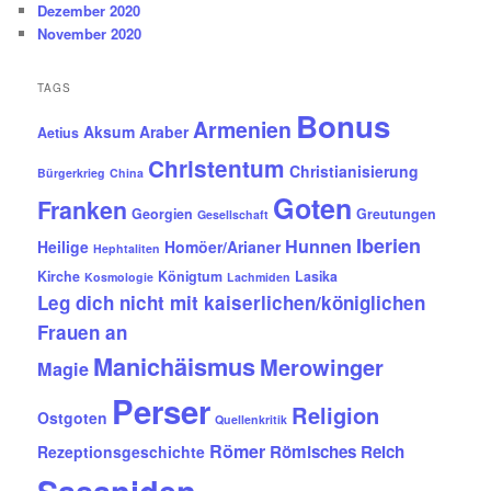
Dezember 2020
November 2020
TAGS
Bonus
Armenien
Aksum
Araber
Aetius
Christentum
Christianisierung
Bürgerkrieg
China
Goten
Franken
Georgien
Greutungen
Gesellschaft
Iberien
Hunnen
Heilige
Homöer/Arianer
Hephtaliten
Kirche
Königtum
Lasika
Kosmologie
Lachmiden
Leg dich nicht mit kaiserlichen/königlichen
Frauen an
Manichäismus
Merowinger
Magie
Perser
Religion
Ostgoten
Quellenkritik
Römer
Römisches Reich
Rezeptionsgeschichte