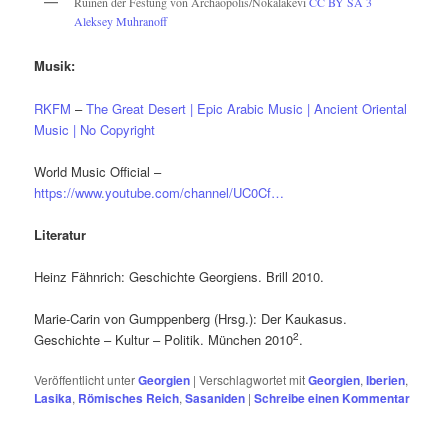
Ruinen der Festung von Archäopolis/Nokalakevi
CC BY SA 3
Aleksey Muhranoff
Musik:
RKFM
–
The Great Desert | Epic Arabic Music | Ancient Oriental
Music | No Copyright
World Music Official –
https://www.youtube.com/channel/UC0Cf…
Literatur
Heinz Fähnrich: Geschichte Georgiens. Brill 2010.
Marie-Carin von Gumppenberg (Hrsg.): Der Kaukasus.
2
Geschichte – Kultur – Politik. München 2010
.
Veröffentlicht unter
Georgien
|
Verschlagwortet mit
Georgien
,
Iberien
,
Lasika
,
Römisches Reich
,
Sasaniden
|
Schreibe einen Kommentar