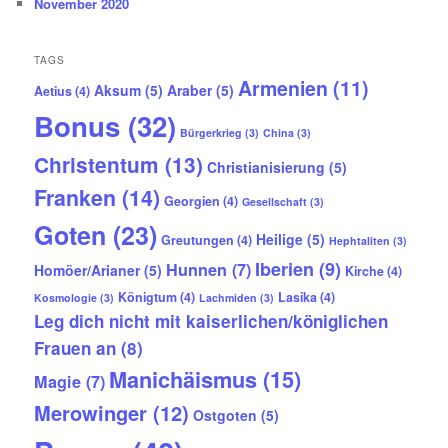
November 2020
TAGS
Armenien
(11)
Aksum
(5)
Araber
(5)
Aetius
(4)
Bonus
(32)
Bürgerkrieg
(3)
China
(3)
Christentum
(13)
Christianisierung
(5)
Franken
(14)
Georgien
(4)
Gesellschaft
(3)
Goten
(23)
Heilige
(5)
Greutungen
(4)
Hephtaliten
(3)
Iberien
(9)
Hunnen
(7)
Homöer/Arianer
(5)
Kirche
(4)
Königtum
(4)
Lasika
(4)
Kosmologie
(3)
Lachmiden
(3)
Leg dich nicht mit kaiserlichen/königlichen
Frauen an
(8)
Manichäismus
(15)
Magie
(7)
Merowinger
(12)
Ostgoten
(5)