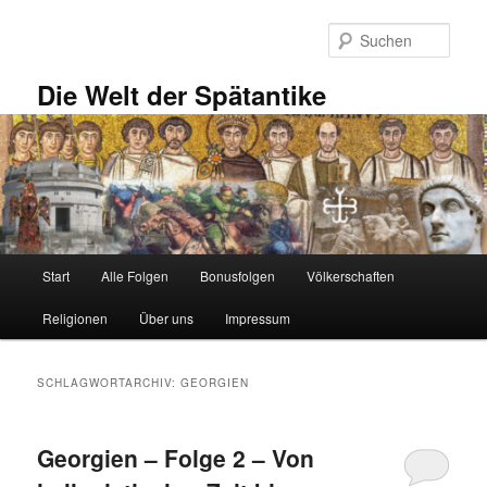
Zum
Zum
primären
sekundären
Such
Inhalt
Inhalt
springen
springen
Die Welt der Spätantike
Hauptmenü
Start
Alle Folgen
Bonusfolgen
Völkerschaften
Religionen
Über uns
Impressum
SCHLAGWORTARCHIV:
GEORGIEN
Georgien – Folge 2 – Von