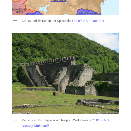
Lasika und Iberien in der Spätantike
CC BY SA 3
Don-kun
Ruinen der Festung von Archäopolis/Nokalakevi
CC BY SA 3
Aleksey Muhranoff