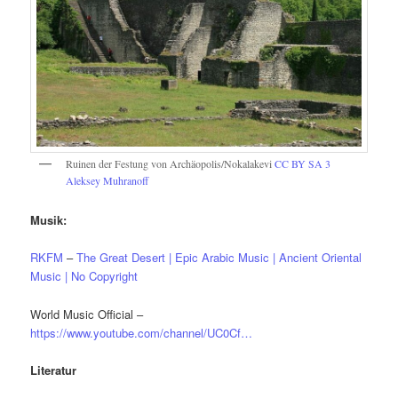
Ruinen der Festung von Archäopolis/Nokalakevi
CC BY SA 3
Aleksey Muhranoff
Musik:
RKFM
–
The Great Desert | Epic Arabic Music | Ancient Oriental
Music | No Copyright
World Music Official –
https://www.youtube.com/channel/UC0Cf…
Literatur