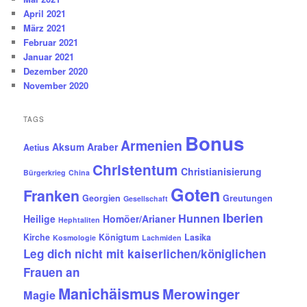
April 2021
März 2021
Februar 2021
Januar 2021
Dezember 2020
November 2020
TAGS
Bonus
Armenien
Aksum
Araber
Aetius
Christentum
Christianisierung
Bürgerkrieg
China
Goten
Franken
Georgien
Greutungen
Gesellschaft
Iberien
Hunnen
Heilige
Homöer/Arianer
Hephtaliten
Kirche
Königtum
Lasika
Kosmologie
Lachmiden
Leg dich nicht mit kaiserlichen/königlichen
Frauen an
Manichäismus
Merowinger
Magie