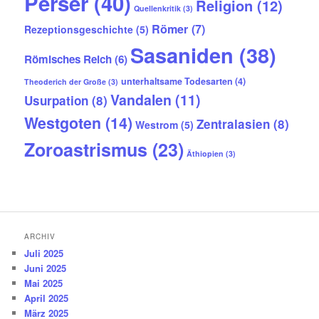
Perser
(40)
Religion
(12)
Quellenkritik
(3)
Römer
(7)
Rezeptionsgeschichte
(5)
Sasaniden
(38)
Römisches Reich
(6)
unterhaltsame Todesarten
(4)
Theoderich der Große
(3)
Vandalen
(11)
Usurpation
(8)
Westgoten
(14)
Zentralasien
(8)
Westrom
(5)
Zoroastrismus
(23)
Äthiopien
(3)
ARCHIV
Juli 2025
Juni 2025
Mai 2025
April 2025
März 2025