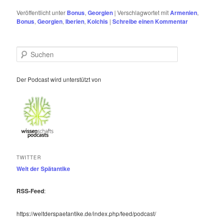
Veröffentlicht unter
Bonus
,
Georgien
|
Verschlagwortet mit
Armenien
,
Bonus
,
Georgien
,
Iberien
,
Kolchis
|
Schreibe einen Kommentar
S
u
c
h
Der Podcast wird unterstützt von
e
n
TWITTER
Welt der Spätantike
RSS-Feed
:
https://weltderspaetantike.de/index.php/feed/podcast/