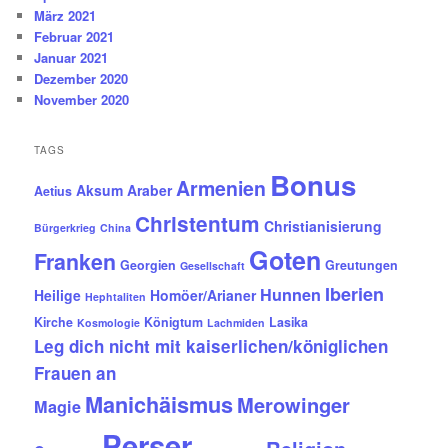
März 2021
Februar 2021
Januar 2021
Dezember 2020
November 2020
TAGS
Bonus
Armenien
Aksum
Araber
Aetius
Christentum
Christianisierung
Bürgerkrieg
China
Goten
Franken
Georgien
Greutungen
Gesellschaft
Iberien
Hunnen
Heilige
Homöer/Arianer
Hephtaliten
Kirche
Königtum
Lasika
Kosmologie
Lachmiden
Leg dich nicht mit kaiserlichen/königlichen
Frauen an
Manichäismus
Merowinger
Magie
Perser