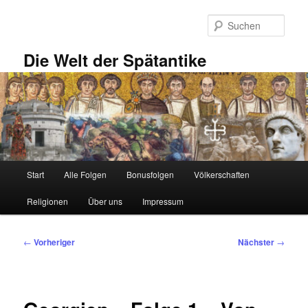
Zum
primären
Such
Inhalt
springen
Die Welt der Spätantike
Hauptmenü
Start
Alle Folgen
Bonusfolgen
Völkerschaften
Religionen
Über uns
Impressum
Beitragsnavigation
←
Vorheriger
Nächster
→