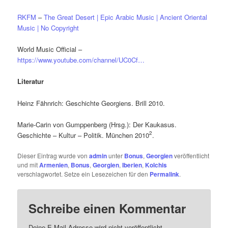
RKFM
–
The Great Desert | Epic Arabic Music | Ancient Oriental
Music | No Copyright
World Music Official –
https://www.youtube.com/channel/UC0Cf…
Literatur
Heinz Fähnrich: Geschichte Georgiens. Brill 2010.
Marie-Carin von Gumppenberg (Hrsg.): Der Kaukasus.
2
Geschichte – Kultur – Politik. München 2010
.
Dieser Eintrag wurde von
admin
unter
Bonus
,
Georgien
veröffentlicht
und mit
Armenien
,
Bonus
,
Georgien
,
Iberien
,
Kolchis
verschlagwortet. Setze ein Lesezeichen für den
Permalink
.
Schreibe einen Kommentar
Deine E-Mail-Adresse wird nicht veröffentlicht.