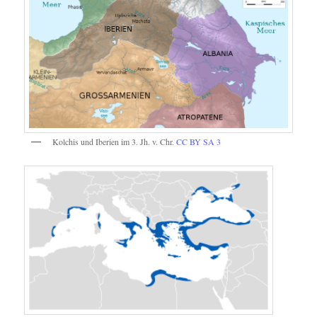
Kolchis und Iberien im 3. Jh. v. Chr.
CC BY SA 3