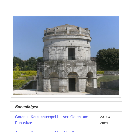
Bonusfolgen
1
Goten in Konstantinopel I – Von Goten und
23. 04.
Eunuchen
2021