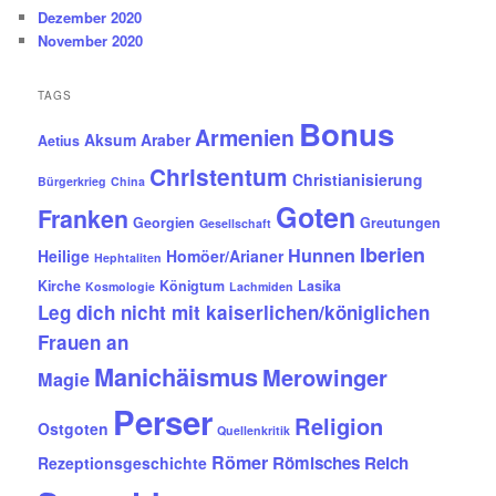
Dezember 2020
November 2020
TAGS
Bonus
Armenien
Aksum
Araber
Aetius
Christentum
Christianisierung
Bürgerkrieg
China
Goten
Franken
Georgien
Greutungen
Gesellschaft
Iberien
Hunnen
Heilige
Homöer/Arianer
Hephtaliten
Kirche
Königtum
Lasika
Kosmologie
Lachmiden
Leg dich nicht mit kaiserlichen/königlichen
Frauen an
Manichäismus
Merowinger
Magie
Perser
Religion
Ostgoten
Quellenkritik
Römer
Römisches Reich
Rezeptionsgeschichte