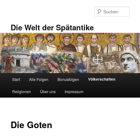
Zum
primären
Such
Inhalt
springen
Die Welt der Spätantike
Hauptmenü
Völkerschaften
Start
Alle Folgen
Bonusfolgen
Religionen
Über uns
Impressum
Die Goten