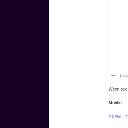
Die 
Wenn euch 
Musik:
RKFM
–
T