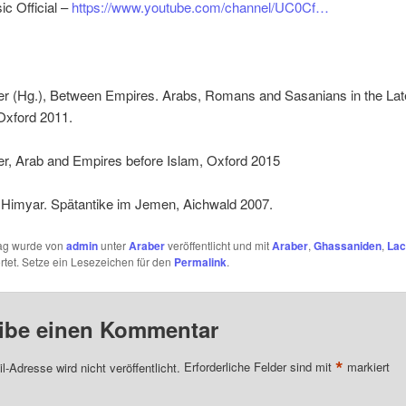
c Official –
https://www.youtube.com/channel/UC0Cf…
er (Hg.), Between Empires. Arabs, Romans and Sasanians in the Lat
 Oxford 2011.
er, Arab and Empires before Islam, Oxford 2015
, Himyar. Spätantike im Jemen, Aichwald 2007.
rag wurde von
admin
unter
Araber
veröffentlicht und mit
Araber
,
Ghassaniden
,
Lac
tet. Setze ein Lesezeichen für den
Permalink
.
ibe einen Kommentar
*
l-Adresse wird nicht veröffentlicht.
Erforderliche Felder sind mit
markiert