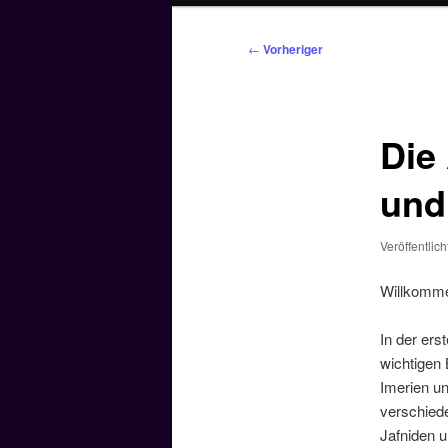
Beitragsnavigation
←
Vorheriger
Die
und
Veröffentlic
Willkomme
In der ers
wichtigen 
Imerien u
verschiede
Jafniden u