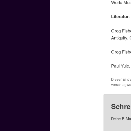
World Musi
Literatur
:
Greg Fish
Antiquity,
Greg Fish
Paul Yule
Dieser Eint
verschlagwor
Schre
Deine E-Mai