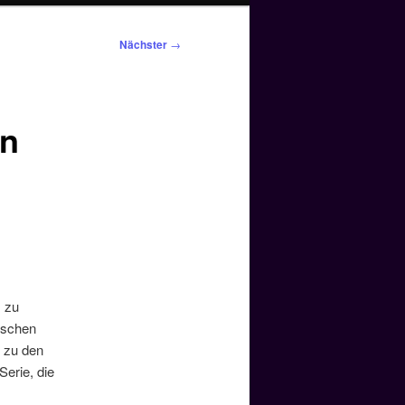
Nächster
→
en
s zu
wischen
 zu den
erie, die