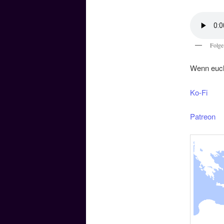
Folge
Wenn euch 
Ko-Fi
Patreon