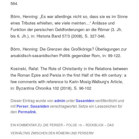
564.
Börm, Henning: „Es war allerdings nicht so, dass sie es im Sinne
eines Tributes erhielten, wie viele meinten…“ Anlässe und
Funktion der persischen Geldforderungen an die Römer (3. Jh.
bis 6. Jh.), in: Historia Band 57/3 (2008), S. 327-346.
Börm, Henning: Die Grenzen des Großkönigs? Überlegungen zur
arsakidisch-sasanidischen Politik gegenüber Rom, in: 99-122.
Kosinski, Rafal: The Role of Christianity in the Relations between
the Roman Epire and Persia in the first Half of the 4th century: a
few comments with reference to Karin Mosig-Walburg‘s Article,
in: Byzantina Chronika 102 (2018), S. 96-102
Dieser Eintrag wurde von
admin
unter
Sasaniden
veröffentlicht und
mit
Perser
,
Sasaniden
verschlagwortet. Setze ein Lesezeichen für
den
Permalink
.
EIN KOMMENTAR ZU „
DIE PERSER – FOLGE 15 – RÜCKBLICK – DAS
VERHÄLTNIS ZWISCHEN DEN RÖMERN UND PERSERN
“