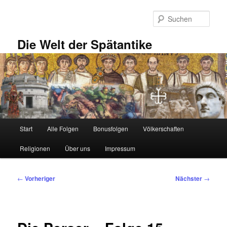
Zum
primären
Such
Inhalt
springen
Die Welt der Spätantike
Hauptmenü
Start
Alle Folgen
Bonusfolgen
Völkerschaften
Religionen
Über uns
Impressum
Beitragsnavigation
←
Vorheriger
Nächster
→