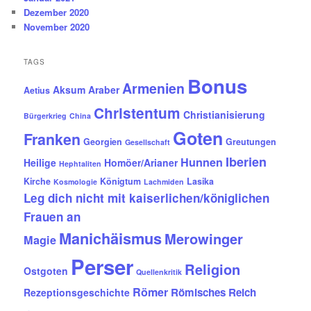
Dezember 2020
November 2020
TAGS
Bonus
Armenien
Aksum
Araber
Aetius
Christentum
Christianisierung
Bürgerkrieg
China
Goten
Franken
Georgien
Greutungen
Gesellschaft
Iberien
Hunnen
Heilige
Homöer/Arianer
Hephtaliten
Kirche
Königtum
Lasika
Kosmologie
Lachmiden
Leg dich nicht mit kaiserlichen/königlichen
Frauen an
Manichäismus
Merowinger
Magie
Perser
Religion
Ostgoten
Quellenkritik
Römer
Römisches Reich
Rezeptionsgeschichte