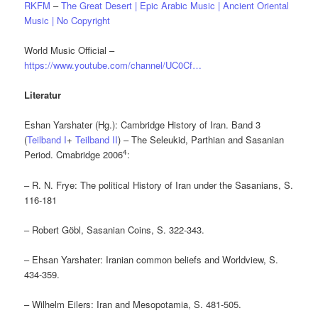
RKFM
–
The Great Desert | Epic Arabic Music | Ancient Oriental
Music | No Copyright
World Music Official –
https://www.youtube.com/channel/UC0Cf…
Literatur
Eshan Yarshater (Hg.): Cambridge History of Iran. Band 3
(
Teilband I
+
Teilband II
) – The Seleukid, Parthian and Sasanian
4
Period. Cmabridge 2006
:
– R. N. Frye: The political History of Iran under the Sasanians, S.
116-181
– Robert Göbl, Sasanian Coins, S. 322-343.
– Ehsan Yarshater: Iranian common beliefs and Worldview, S.
434-359.
– Wilhelm Eilers: Iran and Mesopotamia, S. 481-505.