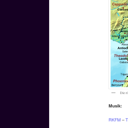
Die r
Musik:
RKFM
–
T