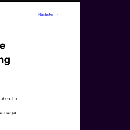
Nächster
→
de
ung
sehen. Im
man sagen,