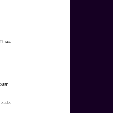
 Times.
ourth
 études