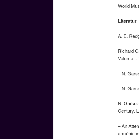
World Musi
Literatur
A. E. Red
Richard G
Volume I. 
– N. Garso
– N. Gars
N. Garsoi
Century. 
– An Attem
arménienne