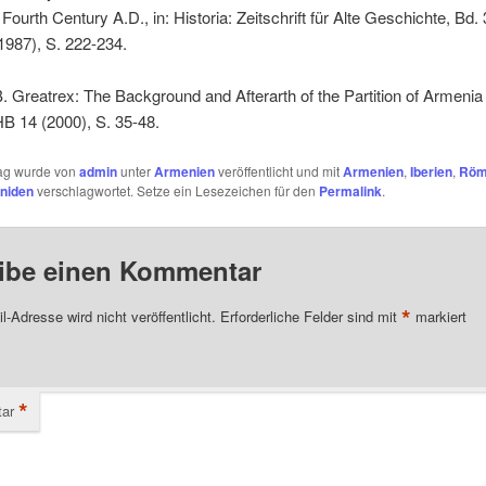
 Fourth Century A.D., in: Historia: Zeitschrift für Alte Geschichte, Bd. 
 1987), S. 222-234.
. Greatrex: The Background and Afterarth of the Partition of Armenia
HB 14 (2000), S. 35-48.
rag wurde von
admin
unter
Armenien
veröffentlicht und mit
Armenien
,
Iberien
,
Röm
niden
verschlagwortet. Setze ein Lesezeichen für den
Permalink
.
ibe einen Kommentar
*
l-Adresse wird nicht veröffentlicht.
Erforderliche Felder sind mit
markiert
*
ar