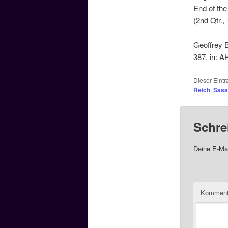
End of the
(2nd Qtr.,
Geoffrey B
387, in: A
Dieser Eint
Reich
,
Sasa
Schre
Deine E-Mai
Komment