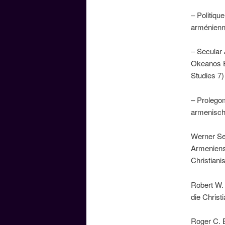
– Politiqu
arménienne
– Secular 
Okeanos Es
Studies 7)
– Prolegom
armenische
Werner Sei
Armeniens 
Christiani
Robert W. 
die Christ
Roger C. 