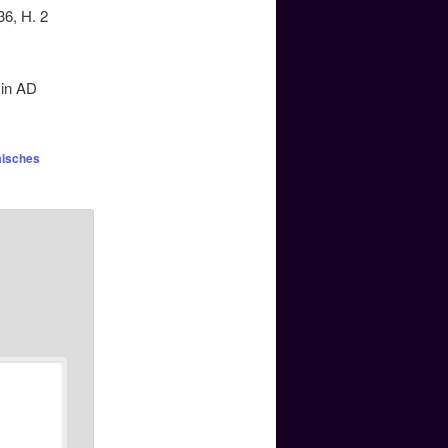
36, H. 2
 in AD
isches