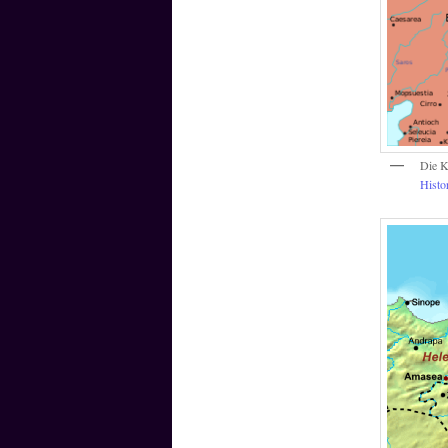
Die K
Histo