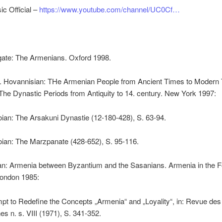
c Official –
https://www.youtube.com/channel/UC0Cf…
gate: The Armenians. Oxford 1998.
. Hovannisian: THe Armenian People from Ancient Times to Modern
The Dynastic Periods from Antiquity to 14. century. New York 1997:
ian: The Arsakuni Dynastie (12-180-428), S. 63-94.
oian: The Marzpanate (428-652), S. 95-116.
an: Armenia between Byzantium and the Sasanians. Armenia in the F
London 1985:
pt to Redefine the Concepts „Armenia“ and „Loyality“, in: Revue des
s n. s. VIII (1971), S. 341-352.