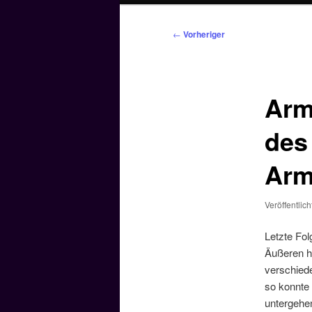
Beitragsnavigation
←
Vorheriger
Arm
des
Arm
Veröffentlic
Letzte Fo
Äußeren h
verschied
so konnte 
untergehe