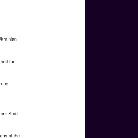
:
krainian
rift für
erung
ner Seibt:
ans at the