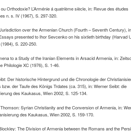
e ou Orthodoxie? L’Arménie á quatrième siècle, in: Revue des études
s n. s. IV (1967), S. 297-320.
Jurisdiction over the Armenian Church (Fourth – Seventh Century), in
says presented to Ihor Sevcenko on his sixtieth birthday (Harvad U
 (1984), S. 220-250.
ena to a Study of the Iranian Elements in Arsacid Armenia, in: Zeitsch
 Philologie XC (1976), S. 1-46.
bt: Der historische Hintergrund und die Chronologie der Christianisi
bzw. der Taufe des Königs Trdates (ca. 315), in: Werner Seibt: die
sierung des Kaukasus, Wien 2002, S. 125-134.
Thomson: Syrian Christianity and the Conversion of Armenia, in: Wer
ianisierung des Kaukasus, Wien 2002, S. 159-170.
Blockley: The Division of Armenia between the Romans and the Persi