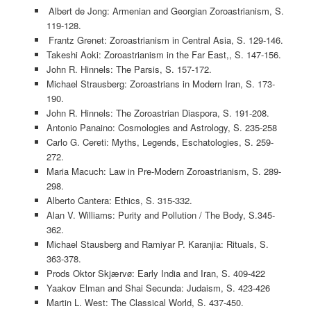
Albert de Jong: Armenian and Georgian Zoroastrianism, S.
119-128.
Frantz Grenet: Zoroastrianism in Central Asia, S. 129-146.
Takeshi Aoki: Zoroastrianism in the Far East,, S. 147-156.
John R. Hinnels: The Parsis, S. 157-172.
Michael Strausberg: Zoroastrians in Modern Iran, S. 173-
190.
John R. Hinnels: The Zoroastrian Diaspora, S. 191-208.
Antonio Panaino: Cosmologies and Astrology, S. 235-258
Carlo G. Cereti: Myths, Legends, Eschatologies, S. 259-
272.
Maria Macuch: Law in Pre‐Modern Zoroastrianism, S. 289-
298.
Alberto Cantera: Ethics, S. 315-332.
Alan V. Williams: Purity and Pollution / The Body, S.345-
362.
Michael Stausberg and Ramiyar P. Karanjia: Rituals, S.
363-378.
Prods Oktor Skjærvø: Early India and Iran, S. 409-422
Yaakov Elman and Shai Secunda: Judaism, S. 423-426
Martin L. West: The Classical World, S. 437-450.