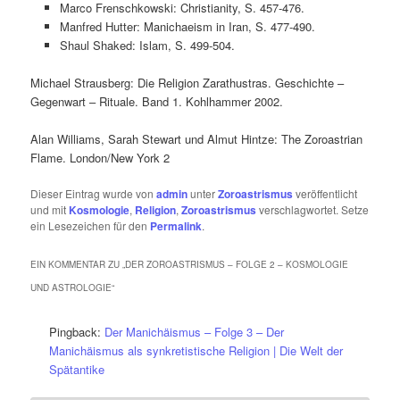
Marco Frenschkowski: Christianity, S. 457-476.
Manfred Hutter: Manichaeism in Iran, S. 477-490.
Shaul Shaked: Islam, S. 499-504.
Michael Strausberg: Die Religion Zarathustras. Geschichte –
Gegenwart – Rituale. Band 1. Kohlhammer 2002.
Alan Williams, Sarah Stewart und Almut Hintze: The Zoroastrian
Flame. London/New York 2
Dieser Eintrag wurde von
admin
unter
Zoroastrismus
veröffentlicht
und mit
Kosmologie
,
Religion
,
Zoroastrismus
verschlagwortet. Setze
ein Lesezeichen für den
Permalink
.
EIN KOMMENTAR ZU „
DER ZOROASTRISMUS – FOLGE 2 – KOSMOLOGIE
UND ASTROLOGIE
“
Pingback:
Der Manichäismus – Folge 3 – Der
Manichäismus als synkretistische Religion | Die Welt der
Spätantike