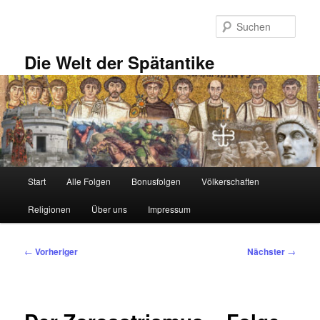
Zum
primären
Such
Inhalt
springen
Die Welt der Spätantike
Hauptmenü
Start
Alle Folgen
Bonusfolgen
Völkerschaften
Religionen
Über uns
Impressum
Beitragsnavigation
←
Vorheriger
Nächster
→