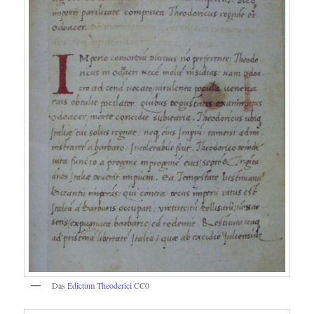
Das
Edictum Theoderici
CC0