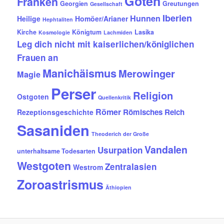
Goten
Franken
Georgien
Greutungen
Gesellschaft
Iberien
Hunnen
Heilige
Homöer/Arianer
Hephtaliten
Kirche
Königtum
Lasika
Kosmologie
Lachmiden
Leg dich nicht mit kaiserlichen/königlichen
Frauen an
Manichäismus
Merowinger
Magie
Perser
Religion
Ostgoten
Quellenkritik
Römer
Römisches Reich
Rezeptionsgeschichte
Sasaniden
Theoderich der Große
Vandalen
Usurpation
unterhaltsame Todesarten
Westgoten
Zentralasien
Westrom
Zoroastrismus
Äthiopien