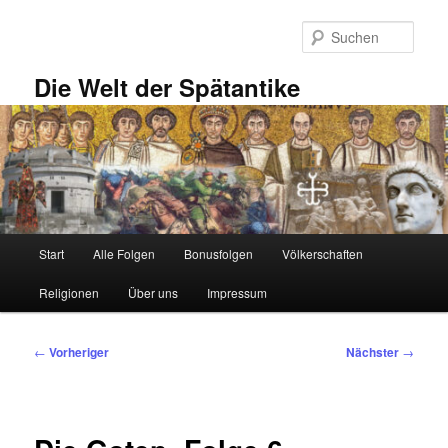
Zum
primären
Such
Inhalt
springen
Die Welt der Spätantike
Hauptmenü
Start
Alle Folgen
Bonusfolgen
Völkerschaften
Religionen
Über uns
Impressum
Beitragsnavigation
←
Vorheriger
Nächster
→