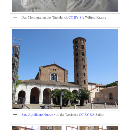
Das Monogramm des Theoderich
CC BY SA
Wilfred Krause
Sant’Apollinare Nuovo
von der Westseite
CC BY SA
Sailko