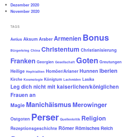
Dezember 2020
November 2020
TAGS
Bonus
Armenien
Aksum
Araber
Aetius
Christentum
Christianisierung
Bürgerkrieg
China
Goten
Franken
Georgien
Greutungen
Gesellschaft
Iberien
Hunnen
Heilige
Homöer/Arianer
Hephtaliten
Kirche
Königtum
Lasika
Kosmologie
Lachmiden
Leg dich nicht mit kaiserlichen/königlichen
Frauen an
Manichäismus
Merowinger
Magie
Perser
Religion
Ostgoten
Quellenkritik
Römer
Römisches Reich
Rezeptionsgeschichte