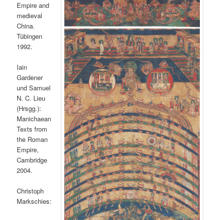
Empire and
medieval
China.
Tübingen
1992.
Iain
Gardener
und Samuel
N. C. Lieu
(Hrsgg.):
Manichaean
Texts from
the Roman
Empire,
Cambridge
2004.
Christoph
Markschies: