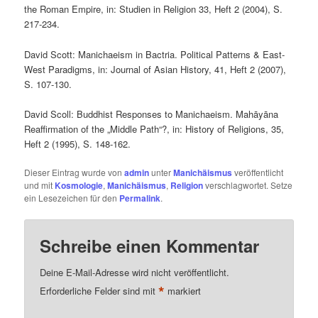
the Roman Empire, in: Studien in Religion 33, Heft 2 (2004), S.
217-234.
David Scott: Manichaeism in Bactria. Political Patterns & East-
West Paradigms, in: Journal of Asian History, 41, Heft 2 (2007),
S. 107-130.
David Scoll: Buddhist Responses to Manichaeism. Mahāyāna
Reaffirmation of the „Middle Path“?, in: History of Religions, 35,
Heft 2 (1995), S. 148-162.
Dieser Eintrag wurde von
admin
unter
Manichäismus
veröffentlicht
und mit
Kosmologie
,
Manichäismus
,
Religion
verschlagwortet. Setze
ein Lesezeichen für den
Permalink
.
Schreibe einen Kommentar
Deine E-Mail-Adresse wird nicht veröffentlicht.
*
Erforderliche Felder sind mit
markiert