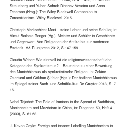
Strausberg und Yuhan Sohrab-Dinshav Vevaina und Anna
Tessman (Hrsg.): The Wiley Blackwell Companion to
Zoroastrianism. Wiley Blackwell 2015.
Christoph Markschies: Mani – seine Lehrer und seine Schüler, in:
Almut-Barbara Renger (Hg.): Meister und Schüler in Geschichte
und Gegenwart. Von Religionen der Antike bis zur modernen
Esoterik, V& R unipress 2012, S.147-159
Claudia Weber: Wie sinnvoll ist die religionswissenschaftliche
Kategorie des Synkretismus? – Bausteine zu einer Bewertung
des Manichäismus als synkretistische Religion, in: Zekine
Özertural und Gökhan Şilfeler (Hgs.): Der östliche Manichäismus
im Spiegel seiner Buch- und Schriftkultur. De Gruyter 2018, S. 7-
16.
Nahal Tajadod: The Role of Iranians in the Spread of Buddhism,
Manichaeism and Mazdaism in China, in: Diogenes 50, Heft 4
(2003), S. 61-68.
J. Kevon Coyle: Foreign and insane: Labelling Manichaeism in