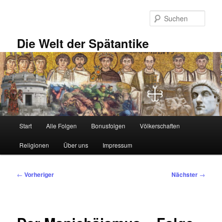
Zum
primären
Such
Inhalt
springen
Die Welt der Spätantike
Hauptmenü
Start
Alle Folgen
Bonusfolgen
Völkerschaften
Religionen
Über uns
Impressum
Beitragsnavigation
←
Vorheriger
Nächster
→