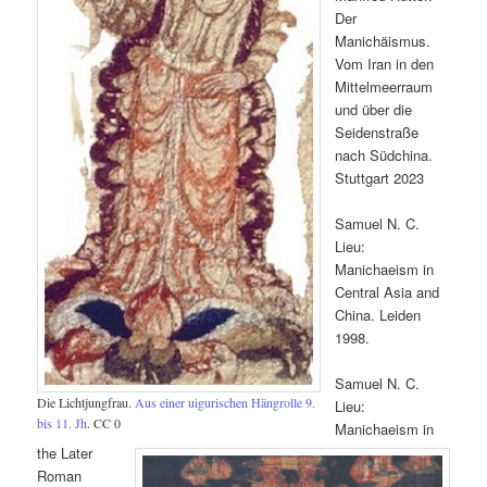
Der
Manichäismus.
Vom Iran in den
Mittelmeerraum
und über die
Seidenstraße
nach Südchina.
Stuttgart 2023
Samuel N. C.
Lieu:
Manichaeism in
Central Asia and
China. Leiden
1998.
Samuel N. C.
Die Lichtjungfrau.
Aus einer uigurischen Hängrolle 9.
Lieu:
bis 11. Jh
. CC 0
Manichaeism in
the Later
Roman