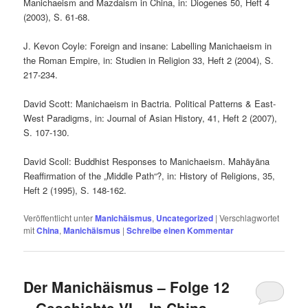
Manichaeism and Mazdaism in China, in: Diogenes 50, Heft 4
(2003), S. 61-68.
J. Kevon Coyle: Foreign and insane: Labelling Manichaeism in
the Roman Empire, in: Studien in Religion 33, Heft 2 (2004), S.
217-234.
David Scott: Manichaeism in Bactria. Political Patterns & East-
West Paradigms, in: Journal of Asian History, 41, Heft 2 (2007),
S. 107-130.
David Scoll: Buddhist Responses to Manichaeism. Mahāyāna
Reaffirmation of the „Middle Path“?, in: History of Religions, 35,
Heft 2 (1995), S. 148-162.
Veröffentlicht unter
Manichäismus
,
Uncategorized
|
Verschlagwortet
mit
China
,
Manichäismus
|
Schreibe einen Kommentar
Der Manichäismus – Folge 12