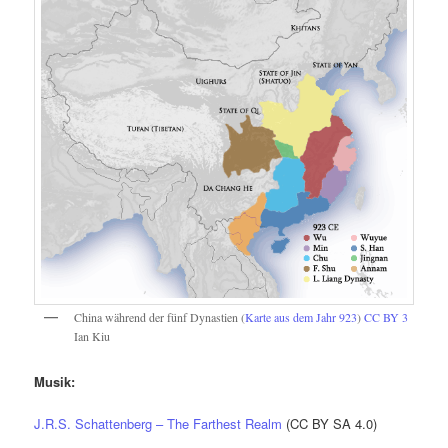
China während der fünf Dynastien (
Karte aus dem Jahr 923
)
CC BY 3
Ian Kiu
Musik:
J.R.S. Schattenberg – The Farthest Realm
(CC BY SA 4.0)