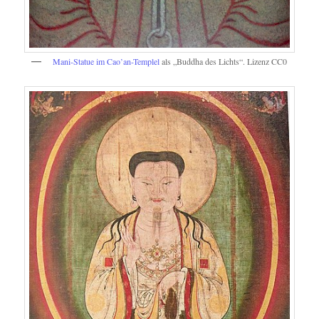
Mani-Statue im Cao’an-Templel
als „Buddha des Lichts“. Lizenz CC0