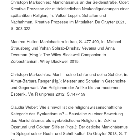
Christoph Markschies: Manichäismus an der Seidenstraße. Oder:
Kreative Prozesse der mittelalterlichen Neukonfigurierungen einer
spätantiken Religion, in: Volker Leppin: Schaffen und
Nachahmen. Kreative Prozesse im Mittelalter. De Gruyter 2021,
S. 303-322.
Manfred Hutter: Manichaeism in Iran, S. 477-490, in: Michael
Strausberg und Yuhan Sohrab-Dinshav Vevaina und Anna
Tessman (Hrsg.): The Wiley Blackwell Companion to
Zoroastrianism. Wiley Blackwell 2015.
Christoph Markschies: Mani – seine Lehrer und seine Schüler, in:
Almut-Barbara Renger (Hg.): Meister und Schüler in Geschichte
und Gegenwart. Von Religionen der Antike bis zur modernen
Esoterik, V& R unipress 2012, S.147-159
Claudia Weber: Wie sinnvoll ist die religionswissenschaftliche
Kategorie des Synkretismus? – Bausteine zu einer Bewertung
des Manichäismus als synkretistische Religion, in: Zekine
Özertural und Gökhan Şilfeler (Hgs.): Der östliche Manichäismus
im Spiegel seiner Buch- und Schriftkultur. De Gruyter 2018, S. 7-
16.