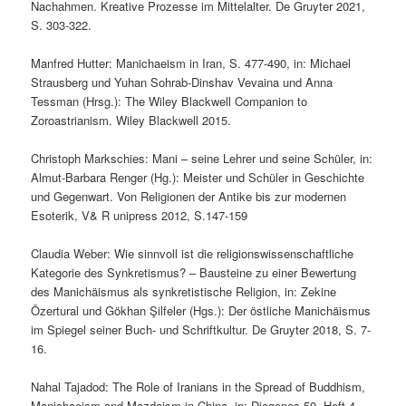
Nachahmen. Kreative Prozesse im Mittelalter. De Gruyter 2021,
S. 303-322.
Manfred Hutter: Manichaeism in Iran, S. 477-490, in: Michael
Strausberg und Yuhan Sohrab-Dinshav Vevaina und Anna
Tessman (Hrsg.): The Wiley Blackwell Companion to
Zoroastrianism. Wiley Blackwell 2015.
Christoph Markschies: Mani – seine Lehrer und seine Schüler, in:
Almut-Barbara Renger (Hg.): Meister und Schüler in Geschichte
und Gegenwart. Von Religionen der Antike bis zur modernen
Esoterik, V& R unipress 2012, S.147-159
Claudia Weber: Wie sinnvoll ist die religionswissenschaftliche
Kategorie des Synkretismus? – Bausteine zu einer Bewertung
des Manichäismus als synkretistische Religion, in: Zekine
Özertural und Gökhan Şilfeler (Hgs.): Der östliche Manichäismus
im Spiegel seiner Buch- und Schriftkultur. De Gruyter 2018, S. 7-
16.
Nahal Tajadod: The Role of Iranians in the Spread of Buddhism,
Manichaeism and Mazdaism in China, in: Diogenes 50, Heft 4