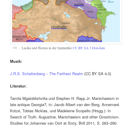
Lasika und Iberien in der Spätantike
CC BY SA 3
Don-kun
Musik:
J.R.S. Schattenberg – The Farthest Realm
(CC BY SA 4.0)
Literatur:
Tamila Mgaloblishvilia und Stephen H. Rapp Jr: Manichaeism in
late antique Georgia?, in: Jacob Albert van den Berg, Annemaré
Kotzé, Tobias Nicklas, und Madeleine Scopello (Hrsgg.): In
Search of Truth. Augustine, Manichaeism and other Gnosticism.
Studies for Johannes van Oort at Sixty, Brill 2011, S. 263–290.