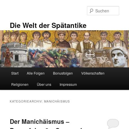
Zum
Zum
primären
sekundären
Such
Inhalt
Inhalt
springen
springen
Die Welt der Spätantike
Hauptmenü
Start
Alle Folgen
Bonusfolgen
Völkerschaften
Religionen
Über uns
Impressum
KATEGORIEARCHIV:
MANICHÄISMUS
Der Manichäismus –