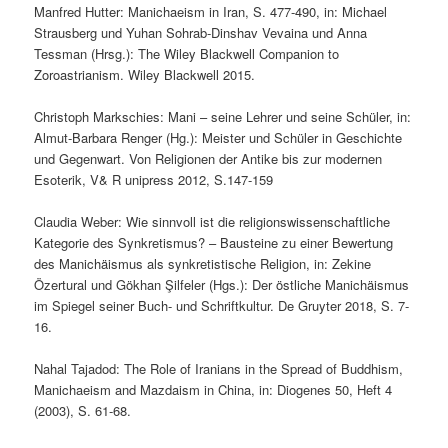
Manfred Hutter: Manichaeism in Iran, S. 477-490, in: Michael
Strausberg und Yuhan Sohrab-Dinshav Vevaina und Anna
Tessman (Hrsg.): The Wiley Blackwell Companion to
Zoroastrianism. Wiley Blackwell 2015.
Christoph Markschies: Mani – seine Lehrer und seine Schüler, in:
Almut-Barbara Renger (Hg.): Meister und Schüler in Geschichte
und Gegenwart. Von Religionen der Antike bis zur modernen
Esoterik, V& R unipress 2012, S.147-159
Claudia Weber: Wie sinnvoll ist die religionswissenschaftliche
Kategorie des Synkretismus? – Bausteine zu einer Bewertung
des Manichäismus als synkretistische Religion, in: Zekine
Özertural und Gökhan Şilfeler (Hgs.): Der östliche Manichäismus
im Spiegel seiner Buch- und Schriftkultur. De Gruyter 2018, S. 7-
16.
Nahal Tajadod: The Role of Iranians in the Spread of Buddhism,
Manichaeism and Mazdaism in China, in: Diogenes 50, Heft 4
(2003), S. 61-68.