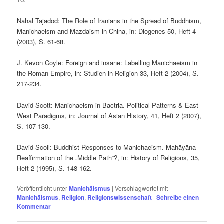
Nahal Tajadod: The Role of Iranians in the Spread of Buddhism,
Manichaeism and Mazdaism in China, in: Diogenes 50, Heft 4
(2003), S. 61-68.
J. Kevon Coyle: Foreign and insane: Labelling Manichaeism in
the Roman Empire, in: Studien in Religion 33, Heft 2 (2004), S.
217-234.
David Scott: Manichaeism in Bactria. Political Patterns & East-
West Paradigms, in: Journal of Asian History, 41, Heft 2 (2007),
S. 107-130.
David Scoll: Buddhist Responses to Manichaeism. Mahāyāna
Reaffirmation of the „Middle Path“?, in: History of Religions, 35,
Heft 2 (1995), S. 148-162.
Veröffentlicht unter
Manichäismus
|
Verschlagwortet mit
Manichäismus
,
Religion
,
Religionswissenschaft
|
Schreibe einen
Kommentar