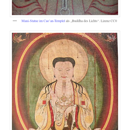
Mani-Statue im Cao’an-Templel
als „Buddha des Lichts“. Lizenz CC0