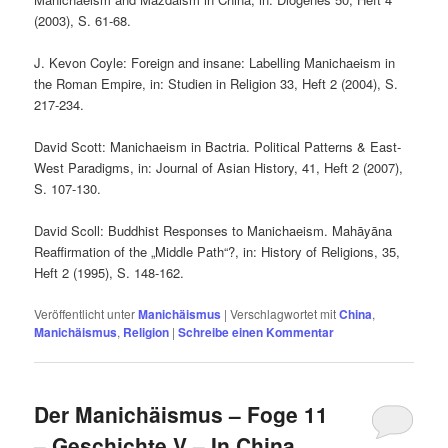
(2003), S. 61-68.
J. Kevon Coyle: Foreign and insane: Labelling Manichaeism in
the Roman Empire, in: Studien in Religion 33, Heft 2 (2004), S.
217-234.
David Scott: Manichaeism in Bactria. Political Patterns & East-
West Paradigms, in: Journal of Asian History, 41, Heft 2 (2007),
S. 107-130.
David Scoll: Buddhist Responses to Manichaeism. Mahāyāna
Reaffirmation of the „Middle Path“?, in: History of Religions, 35,
Heft 2 (1995), S. 148-162.
Veröffentlicht unter
Manichäismus
|
Verschlagwortet mit
China
,
Manichäismus
,
Religion
|
Schreibe einen Kommentar
Der Manichäismus – Foge 11
– Geschichte V – In China