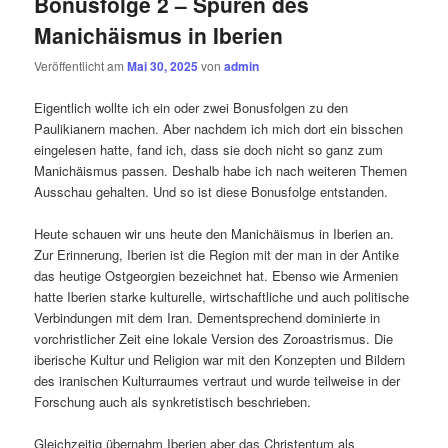
Bonusfolge 2 – Spuren des
Manichäismus in Iberien
Veröffentlicht am
Mai 30, 2025
von
admin
Eigentlich wollte ich ein oder zwei Bonusfolgen zu den
Paulikianern machen. Aber nachdem ich mich dort ein bisschen
eingelesen hatte, fand ich, dass sie doch nicht so ganz zum
Manichäismus passen. Deshalb habe ich nach weiteren Themen
Ausschau gehalten. Und so ist diese Bonusfolge entstanden.
Heute schauen wir uns heute den Manichäismus in Iberien an.
Zur Erinnerung, Iberien ist die Region mit der man in der Antike
das heutige Ostgeorgien bezeichnet hat. Ebenso wie Armenien
hatte Iberien starke kulturelle, wirtschaftliche und auch politische
Verbindungen mit dem Iran. Dementsprechend dominierte in
vorchristlicher Zeit eine lokale Version des Zoroastrismus. Die
iberische Kultur und Religion war mit den Konzepten und Bildern
des iranischen Kulturraumes vertraut und wurde teilweise in der
Forschung auch als synkretistisch beschrieben.
Gleichzeitig übernahm Iberien aber das Christentum als