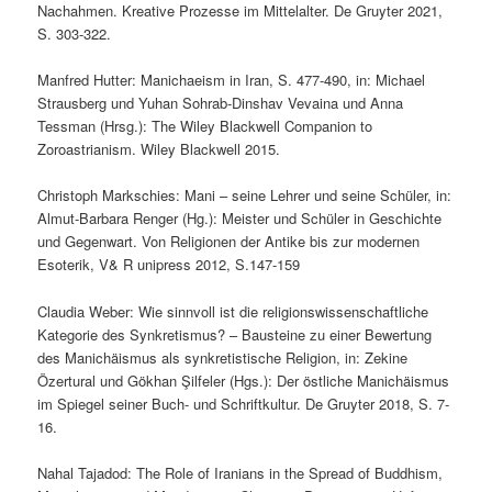
Nachahmen. Kreative Prozesse im Mittelalter. De Gruyter 2021,
S. 303-322.
Manfred Hutter: Manichaeism in Iran, S. 477-490, in: Michael
Strausberg und Yuhan Sohrab-Dinshav Vevaina und Anna
Tessman (Hrsg.): The Wiley Blackwell Companion to
Zoroastrianism. Wiley Blackwell 2015.
Christoph Markschies: Mani – seine Lehrer und seine Schüler, in:
Almut-Barbara Renger (Hg.): Meister und Schüler in Geschichte
und Gegenwart. Von Religionen der Antike bis zur modernen
Esoterik, V& R unipress 2012, S.147-159
Claudia Weber: Wie sinnvoll ist die religionswissenschaftliche
Kategorie des Synkretismus? – Bausteine zu einer Bewertung
des Manichäismus als synkretistische Religion, in: Zekine
Özertural und Gökhan Şilfeler (Hgs.): Der östliche Manichäismus
im Spiegel seiner Buch- und Schriftkultur. De Gruyter 2018, S. 7-
16.
Nahal Tajadod: The Role of Iranians in the Spread of Buddhism,