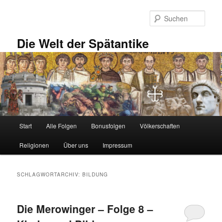
Zum
Zum
primären
sekundären
Such
Inhalt
Inhalt
springen
springen
Die Welt der Spätantike
Hauptmenü
Start
Alle Folgen
Bonusfolgen
Völkerschaften
Religionen
Über uns
Impressum
SCHLAGWORTARCHIV:
BILDUNG
Die Merowinger – Folge 8 –