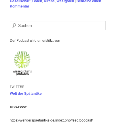
Gesellschaft
,
Goten
,
Kirche
,
Westgoten
|
Schreibe einen
Kommentar
S
u
c
h
Der Podcast wird unterstützt von
e
n
TWITTER
Welt der Spätantike
RSS-Feed
:
https://weltderspaetantike.de/index.php/feed/podcast/