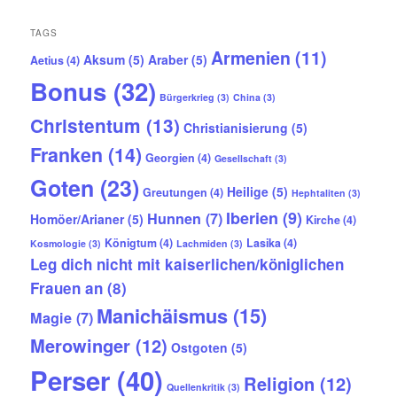
TAGS
Armenien
(11)
Aksum
(5)
Araber
(5)
Aetius
(4)
Bonus
(32)
Bürgerkrieg
(3)
China
(3)
Christentum
(13)
Christianisierung
(5)
Franken
(14)
Georgien
(4)
Gesellschaft
(3)
Goten
(23)
Heilige
(5)
Greutungen
(4)
Hephtaliten
(3)
Iberien
(9)
Hunnen
(7)
Homöer/Arianer
(5)
Kirche
(4)
Königtum
(4)
Lasika
(4)
Kosmologie
(3)
Lachmiden
(3)
Leg dich nicht mit kaiserlichen/königlichen
Frauen an
(8)
Manichäismus
(15)
Magie
(7)
Merowinger
(12)
Ostgoten
(5)
Perser
(40)
Religion
(12)
Quellenkritik
(3)