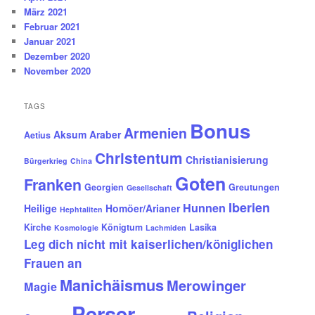
März 2021
Februar 2021
Januar 2021
Dezember 2020
November 2020
TAGS
Bonus
Armenien
Aksum
Araber
Aetius
Christentum
Christianisierung
Bürgerkrieg
China
Goten
Franken
Georgien
Greutungen
Gesellschaft
Iberien
Hunnen
Heilige
Homöer/Arianer
Hephtaliten
Kirche
Königtum
Lasika
Kosmologie
Lachmiden
Leg dich nicht mit kaiserlichen/königlichen
Frauen an
Manichäismus
Merowinger
Magie
Perser