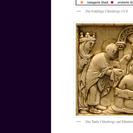
Die Feldzüge Chlodwigs CC0
Die Taufe Chlodwigs auf Elfenb