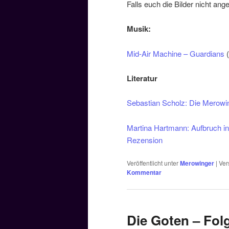
Falls euch die Bilder nicht an
Musik:
Mid-Air Machine – Guardians
(
Literatur
Sebastian Scholz: Die Merowin
Martina Hartmann: Aufbruch ins
Rezension
Veröffentlicht unter
Merowinger
|
Ver
Kommentar
Die Goten – Fol