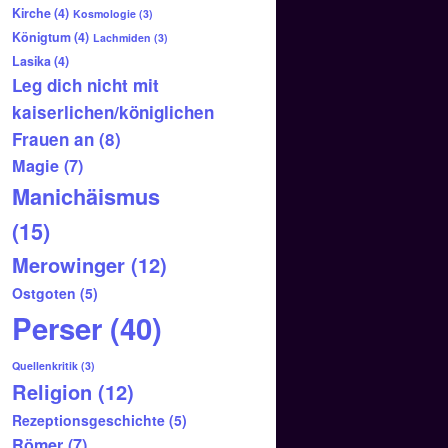
Kirche
(4)
Kosmologie
(3)
Königtum
(4)
Lachmiden
(3)
Lasika
(4)
Leg dich nicht mit
kaiserlichen/königlichen
Frauen an
(8)
Magie
(7)
Manichäismus
(15)
Merowinger
(12)
Ostgoten
(5)
Perser
(40)
Quellenkritik
(3)
Religion
(12)
Rezeptionsgeschichte
(5)
Römer
(7)