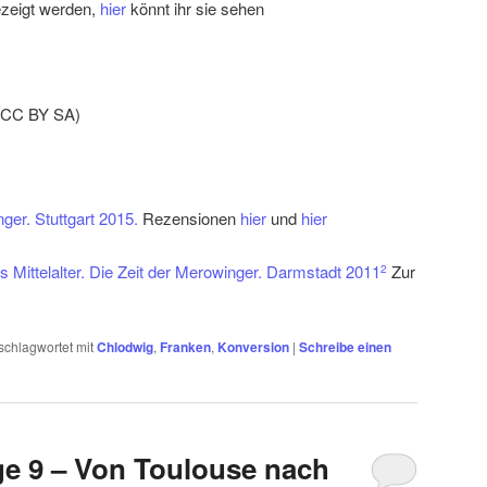
gezeigt werden,
hie
r
könnt ihr sie sehen
CC BY SA)
ger. Stuttgart 2015.
Rezensionen
hier
und
hier
 Mittelalter. Die Zeit der Merowinger. Darmstadt 2011
Zur
2
schlagwortet mit
Chlodwig
,
Franken
,
Konversion
|
Schreibe einen
ge 9 – Von Toulouse nach