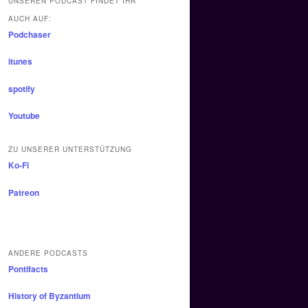
UNSEREN PODCAST FINDET IHR
AUCH AUF:
Podchaser
itunes
spotify
Youtube
ZU UNSERER UNTERSTÜTZUNG
Ko-Fi
Patreon
ANDERE PODCASTS
Pontifacts
History of Byzantium