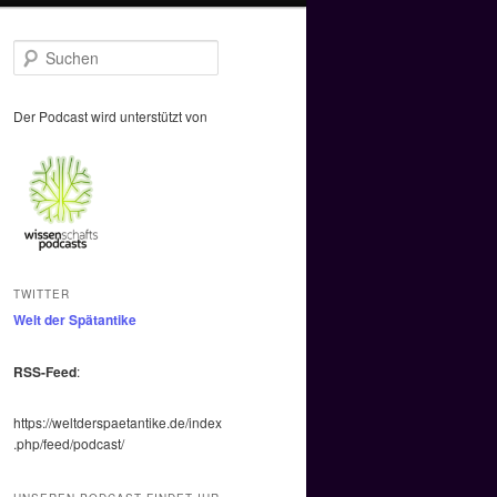
S
u
c
h
Der Podcast wird unterstützt von
e
n
TWITTER
Welt der Spätantike
RSS-Feed
:
https://weltderspaetantike.de/index
.php/feed/podcast/