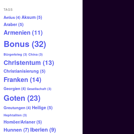
TAGS
Aksum
(5)
Aetius
(4)
Araber
(5)
Armenien
(11)
Bonus
(32)
Bürgerkrieg
(3)
China
(3)
Christentum
(13)
Christianisierung
(5)
Franken
(14)
Georgien
(4)
Gesellschaft
(3)
Goten
(23)
Heilige
(5)
Greutungen
(4)
Hephtaliten
(3)
Homöer/Arianer
(5)
Iberien
(9)
Hunnen
(7)